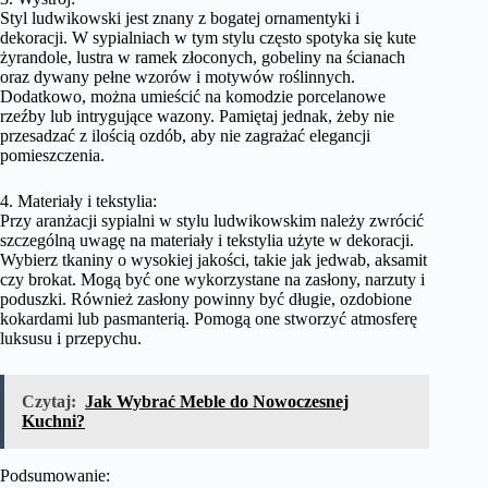
Styl ludwikowski jest znany z bogatej ornamentyki i
dekoracji. W sypialniach w tym stylu często spotyka się kute
żyrandole, lustra w ramek złoconych, gobeliny na ścianach
oraz dywany pełne wzorów i motywów roślinnych.
Dodatkowo, można umieścić na komodzie porcelanowe
rzeźby lub intrygujące wazony. Pamiętaj jednak, żeby nie
przesadzać z ilością ozdób, aby nie zagrażać elegancji
pomieszczenia.
4. Materiały i tekstylia:
Przy aranżacji sypialni w stylu ludwikowskim należy zwrócić
szczególną uwagę na materiały i tekstylia użyte w dekoracji.
Wybierz tkaniny o wysokiej jakości, takie jak jedwab, aksamit
czy brokat. Mogą być one wykorzystane na zasłony, narzuty i
poduszki. Również zasłony powinny być długie, ozdobione
kokardami lub pasmanterią. Pomogą one stworzyć atmosferę
luksusu i przepychu.
Czytaj:
Jak Wybrać Meble do Nowoczesnej
Kuchni?
Podsumowanie: