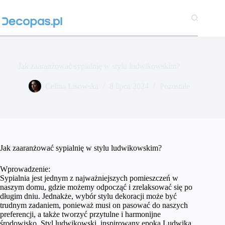
Przejdź
do
treści
Jak zaaranżować sypialnię w stylu ludwikowskim?
Celina Lisowska
8 lipca 2024
Pozostałe
Jak zaaranżować sypialnię w stylu ludwikowskim?
Wprowadzenie:
Sypialnia jest jednym z najważniejszych pomieszczeń w
naszym domu, gdzie możemy odpocząć i zrelaksować się po
długim dniu. Jednakże, wybór stylu dekoracji może być
trudnym zadaniem, ponieważ musi on pasować do naszych
preferencji, a także tworzyć przytulne i harmonijne
środowisko. Styl ludwikowski, inspirowany epoką Ludwika