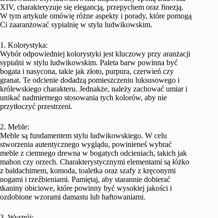
XIV, charakteryzuje się elegancją, przepychem oraz finezją.
W tym artykule omówię różne aspekty i porady, które pomogą
Ci zaaranżować sypialnię w stylu ludwikowskim.
1. Kolorystyka:
Wybór odpowiedniej kolorystyki jest kluczowy przy aranżacji
sypialni w stylu ludwikowskim. Paleta barw powinna być
bogata i nasycona, takie jak złoto, purpura, czerwień czy
granat. Te odcienie dodadzą pomieszczeniu luksusowego i
królewskiego charakteru. Jednakże, należy zachować umiar i
unikać nadmiernego stosowania tych kolorów, aby nie
przytłoczyć przestrzeni.
2. Meble:
Meble są fundamentem stylu ludwikowskiego. W celu
stworzenia autentycznego wyglądu, powinieneś wybrać
meble z ciemnego drewna w bogatych odcieniach, takich jak
mahon czy orzech. Charakterystycznymi elementami są łóżko
z baldachimem, komoda, toaletka oraz szafy z kręconymi
nogami i rzeźbieniami. Pamiętaj, aby starannie dobierać
tkaniny obiciowe, które powinny być wysokiej jakości i
ozdobione wzorami damastu lub haftowaniami.
3. Wystrój: