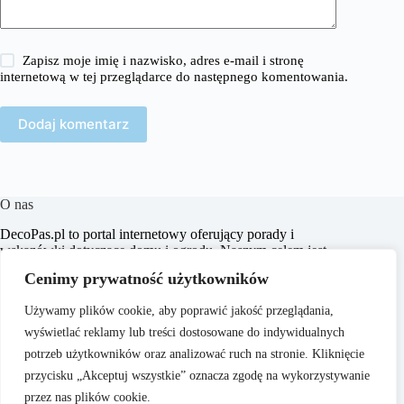
Zapisz moje imię i nazwisko, adres e-mail i stronę
internetową w tej przeglądarce do następnego komentowania.
Dodaj komentarz
O nas
​DecoPas.pl to portal internetowy oferujący porady i
wskazówki dotyczące domu i ogrodu. Naszym celem jest
dostarczanie praktycznych informacji, które pomogą
Cenimy prywatność użytkowników
czytelnikom w aranżacji wnętrz, budowie i remontach, a także
w pielęgnacji ogrodu.
Używamy plików cookie, aby poprawić jakość przeglądania,
wyświetlać reklamy lub treści dostosowane do indywidualnych
potrzeb użytkowników oraz analizować ruch na stronie. Kliknięcie
przycisku „Akceptuj wszystkie” oznacza zgodę na wykorzystywanie
przez nas plików cookie.