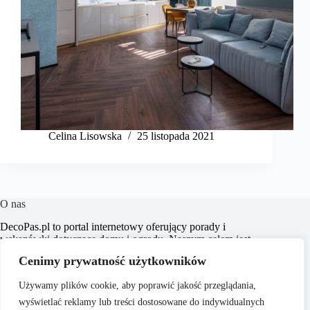
Celina Lisowska
25 listopada 2021
O nas
​DecoPas.pl to portal internetowy oferujący porady i
wskazówki dotyczące domu i ogrodu. Naszym celem jest
dostarczanie praktycznych informacji, które pomogą
Cenimy prywatność użytkowników
czytelnikom w aranżacji wnętrz, budowie i remontach, a także
w pielęgnacji ogrodu.
Używamy plików cookie, aby poprawić jakość przeglądania,
wyświetlać reklamy lub treści dostosowane do indywidualnych