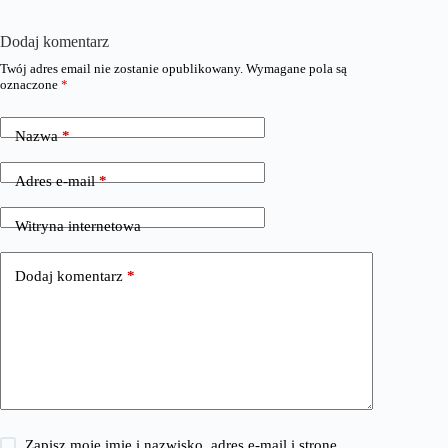
Dodaj komentarz
Twój adres email nie zostanie opublikowany.
Wymagane pola są
oznaczone
*
Nazwa
*
Adres e-mail
*
Witryna internetowa
Dodaj komentarz
*
Zapisz moje imię i nazwisko, adres e-mail i stronę