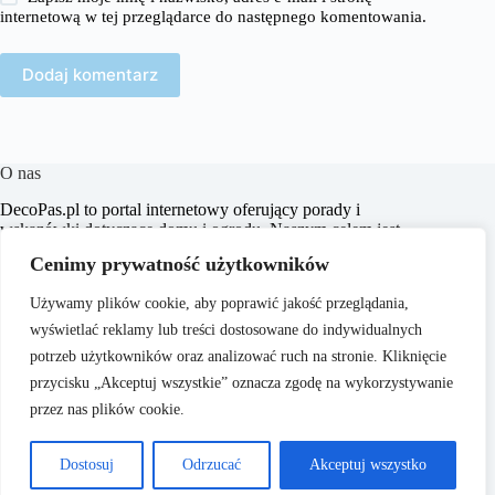
internetową w tej przeglądarce do następnego komentowania.
Dodaj komentarz
O nas
​DecoPas.pl to portal internetowy oferujący porady i
wskazówki dotyczące domu i ogrodu. Naszym celem jest
dostarczanie praktycznych informacji, które pomogą
Cenimy prywatność użytkowników
czytelnikom w aranżacji wnętrz, budowie i remontach, a także
w pielęgnacji ogrodu.
Używamy plików cookie, aby poprawić jakość przeglądania,
wyświetlać reklamy lub treści dostosowane do indywidualnych
potrzeb użytkowników oraz analizować ruch na stronie. Kliknięcie
przycisku „Akceptuj wszystkie” oznacza zgodę na wykorzystywanie
przez nas plików cookie.
O nas
Copyright © 2026 - ​
Polityka Prywatności
Dostosuj
Odrzucać
Akceptuj wszystko
DecoPas.pl
Regulamin