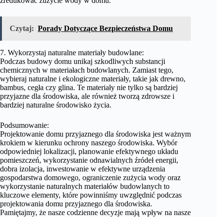
zredukować zużycie wody w domu.
Czytaj:
Porady Dotyczące Bezpieczeństwa Domu
7. Wykorzystaj naturalne materiały budowlane:
Podczas budowy domu unikaj szkodliwych substancji
chemicznych w materiałach budowlanych. Zamiast tego,
wybieraj naturalne i ekologiczne materiały, takie jak drewno,
bambus, cegła czy glina. Te materiały nie tylko są bardziej
przyjazne dla środowiska, ale również tworzą zdrowsze i
bardziej naturalne środowisko życia.
Podsumowanie:
Projektowanie domu przyjaznego dla środowiska jest ważnym
krokiem w kierunku ochrony naszego środowiska. Wybór
odpowiedniej lokalizacji, planowanie efektywnego układu
pomieszczeń, wykorzystanie odnawialnych źródeł energii,
dobra izolacja, inwestowanie w efektywne urządzenia
gospodarstwa domowego, ograniczenie zużycia wody oraz
wykorzystanie naturalnych materiałów budowlanych to
kluczowe elementy, które powinniśmy uwzględnić podczas
projektowania domu przyjaznego dla środowiska.
Pamiętajmy, że nasze codzienne decyzje mają wpływ na nasze