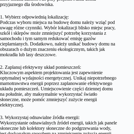
przyjaznego dla środowiska.
1. Wybierz odpowiednią lokalizację:
Podczas wyboru miejsca na budowę domu należy wziąć pod
uwagę różne czynniki. Wybór lokalizacji blisko miejsc pracy,
szkół i sklepów może zmniejszyć potrzebę korzystania z
samochodu i tym samym redukować emisję gazów
cieplarnianych. Dodatkowo, należy unikać budowy domu na
obszarach o dużym znaczeniu ekologicznym, takich jak
mokradła lub lasy deszczowe.
2. Zaplanuj efektywny układ pomieszczeń:
Kluczowym aspektem projektowania jest zapewnienie
optymalnej wydajności energetycznej. Unikaj niepotrzebnego
marnotrawstwa energii poprzez zaplanowanie efektywnego
układu pomieszczeń. Umiejscowienie części dziennej domu
na południe, aby maksymalnie wykorzystać światło
słoneczne, może pomóc zmniejszyć zużycie energii
elektrycznej.
3. Wykorzystaj odnawialne źródła energii:
Wykorzystanie odnawialnych źródeł energii, takich jak panele
słoneczne lub kolektory słoneczne do podgrzewania wody,
jest doskonałym sposobem na zmniejszenie zużycia energii