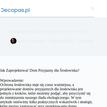
Przejdź
do
treści
Jak Zaprojektować Dom Przyjazny dla Środowiska?
Celina Lisowska
20 grudnia 2023
Pozostałe
Jak Zaprojektować Dom Przyjazny dla Środowiska?
Wprowadzenie:
Ochrona środowiska staje się coraz ważniejsza, a
projektowanie domów przyjaznych dla środowiska jest
jednym z kroków, które możemy podjąć, aby przyczynić się
do zmniejszenia naszego śladu ekologicznego. W tym
artykule omówimy kilka praktycznych wskazówek i strategii,
które można zastosować przy projektowaniu domu