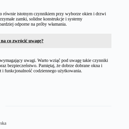
go równie istotnym czynnikiem przy wyborze okien i drzwi
zymałe zamki, solidne konstrukcje i systemy
 bardziej odporne na próby włamania.
na co zwrócić uwagę?
wymagający uwagi. Warto wziąć pod uwagę takie czynniki
ia oraz bezpieczeństwo. Pamiętaj, że dobrze dobrane okna i
t i funkcjonalność codziennego użytkowania.
wska