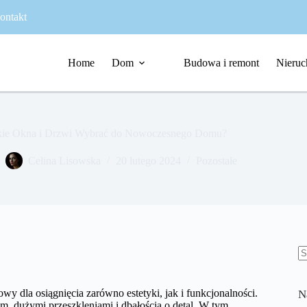
ontakt
Home
Dom
Budowa i remont
Nieruc
kie Okna i Drzwi Wybrać do Nowoczesnego Domu?
Celina Lisowska
20 lutego 2024
Pozostałe
B
w
 dla osiągnięcia zarówno estetyki, jak i funkcjonalności.
N
m, dużymi przeszkleniami i dbałością o detal. W tym