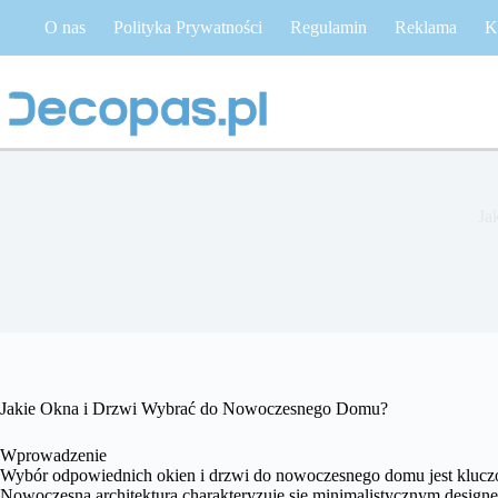
Przejdź
O nas
Polityka Prywatności
Regulamin
Reklama
K
do
treści
Ja
Jakie Okna i Drzwi Wybrać do Nowoczesnego Domu?
Wprowadzenie
Wybór odpowiednich okien i drzwi do nowoczesnego domu jest kluczowy
Nowoczesna architektura charakteryzuje się minimalistycznym designe