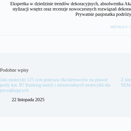
Ekspertka w dziedzinie trendów dekoracyjnych, absolwentka A
stylizacji wnętrz oraz recenzje nowoczesnych rozwiązań dekora
Prywatnie pasjonatka podróży i
ARTYKUŁY: 2
Podobne wpisy
Jaki motocykl 125 ccm polecasz dla kierowców na prawie
Z kim
jazdy kat. B? Ranking tanich i niezawodnych motocykli dla
SEM,
początkujących
22 listopada 2025