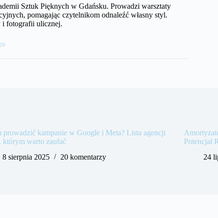
kademii Sztuk Pięknych w Gdańsku. Prowadzi warsztaty
cyjnych, pomagając czytelnikom odnaleźć własny styl.
 fotografii ulicznej.
29
 prowadzić kampanie w Google i Meta? Lista agencji
Amortyzat
 którym warto zaufać
Potencjał 
8 sierpnia 2025
20 komentarzy
24 l