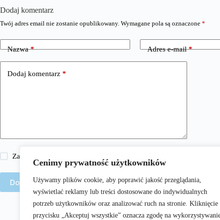
Dodaj komentarz
Twój adres email nie zostanie opublikowany.
Wymagane pola są oznaczone
*
Nazwa
*
Adres e-mail
*
Dodaj komentarz
*
Zapisz moje imię i nazwisko, adres e-mail i stronę internetową w 
Cenimy prywatność użytkowników
Używamy plików cookie, aby poprawić jakość przeglądania,
Dodaj komentarz
wyświetlać reklamy lub treści dostosowane do indywidualnych
potrzeb użytkowników oraz analizować ruch na stronie. Kliknięcie
przycisku „Akceptuj wszystkie” oznacza zgodę na wykorzystywani