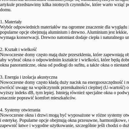
artykule przedstawimy kilka istotnych czynników, które warto wziąć
domu.
1. Materiały
Wybór odpowiednich materiałów ma ogromne znaczenie dla wyglądu i
popularne opcje obejmują aluminium i drewno. Aluminium jest lekkie,
wymaga konserwacji. Drewno natomiast dodaje ciepła i naturalnego ur
2. Kształt i wielkość
Nowoczesne domy często mają duże przeszklenia, które zapewniają obfi
aby wybrać okna o odpowiednim kształcie i wielkości, które będą dob
okna panoramiczne, okna od podłogi do sufitu, a także okna o niestanda
3. Energia i izolacja akustyczna
Nowoczesne domy często kładą duży nacisk na energooszczędność i re
zwrócić uwagę na współczynnik przenikalności cieplnej (U-wartość) or
wyższy indeks dB, tym lepiej. Istnieją również specjalne okna o podwy
znacznie poprawić komfort mieszkańców.
4. Systemy otwierania
Nowoczesne okna i drzwi mogą być wyposażone w różne systemy otwie
i estetykę. Popularne opcje obejmują okna przesuwne, harmonijkowe, 
zapewnić łatwe i wygodne użytkowanie, szczególnie jeśli chodzi o duż