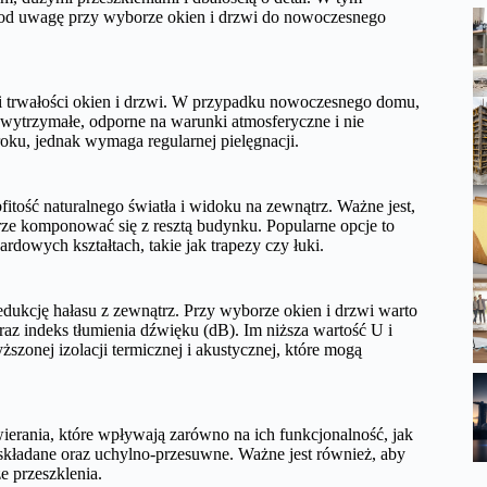
 pod uwagę przy wyborze okien i drzwi do nowoczesnego
 trwałości okien i drzwi. W przypadku nowoczesnego domu,
 wytrzymałe, odporne na warunki atmosferyczne i nie
oku, jednak wymaga regularnej pielęgnacji.
tość naturalnego światła i widoku na zewnątrz. Ważne jest,
rze komponować się z resztą budynku. Popularne opcje to
rdowych kształtach, takie jak trapezy czy łuki.
dukcję hałasu z zewnątrz. Przy wyborze okien i drzwi warto
az indeks tłumienia dźwięku (dB). Im niższa wartość U i
ższonej izolacji termicznej i akustycznej, które mogą
rania, które wpływają zarówno na ich funkcjonalność, jak
składane oraz uchylno-przesuwne. Ważne jest również, aby
e przeszklenia.