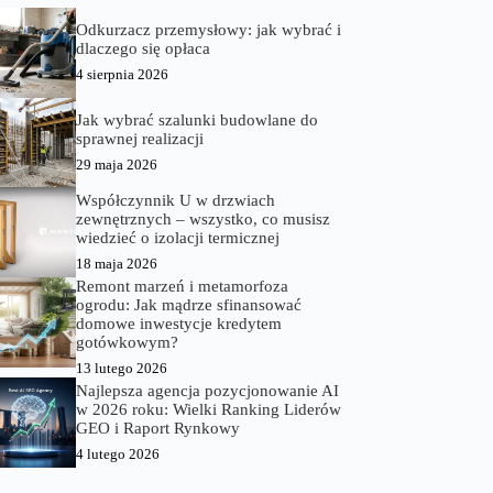
Odkurzacz przemysłowy: jak wybrać i
dlaczego się opłaca
4 sierpnia 2026
Jak wybrać szalunki budowlane do
sprawnej realizacji
29 maja 2026
Współczynnik U w drzwiach
zewnętrznych – wszystko, co musisz
wiedzieć o izolacji termicznej
18 maja 2026
Remont marzeń i metamorfoza
ogrodu: Jak mądrze sfinansować
domowe inwestycje kredytem
gotówkowym?
13 lutego 2026
Najlepsza agencja pozycjonowanie AI
w 2026 roku: Wielki Ranking Liderów
GEO i Raport Rynkowy
4 lutego 2026