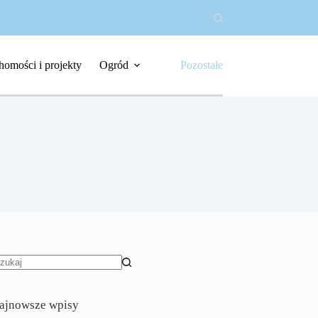
homości i projekty
Ogród
Pozostałe
rak
yników
ajnowsze wpisy