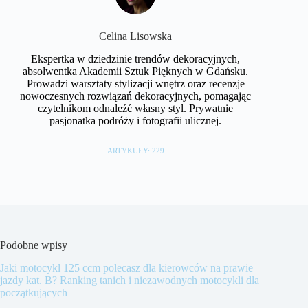
Celina Lisowska
Ekspertka w dziedzinie trendów dekoracyjnych,
absolwentka Akademii Sztuk Pięknych w Gdańsku.
Prowadzi warsztaty stylizacji wnętrz oraz recenzje
nowoczesnych rozwiązań dekoracyjnych, pomagając
czytelnikom odnaleźć własny styl. Prywatnie
pasjonatka podróży i fotografii ulicznej.
ARTYKUŁY: 229
Podobne wpisy
Jaki motocykl 125 ccm polecasz dla kierowców na prawie
jazdy kat. B? Ranking tanich i niezawodnych motocykli dla
początkujących