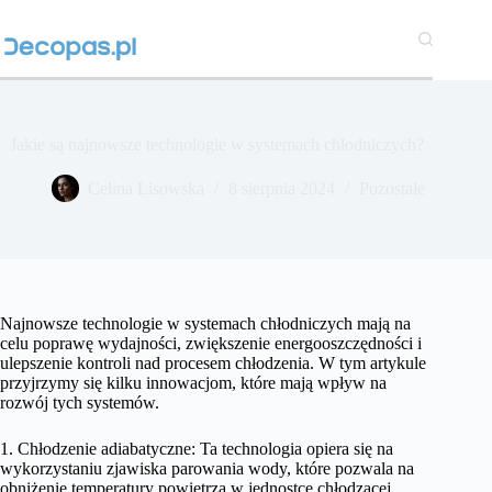
Przejdź
do
treści
Jakie są najnowsze technologie w systemach chłodniczych?
Celina Lisowska
8 sierpnia 2024
Pozostałe
Najnowsze technologie w systemach chłodniczych mają na
celu poprawę wydajności, zwiększenie energooszczędności i
ulepszenie kontroli nad procesem chłodzenia. W tym artykule
przyjrzymy się kilku innowacjom, które mają wpływ na
rozwój tych systemów.
1. Chłodzenie adiabatyczne: Ta technologia opiera się na
wykorzystaniu zjawiska parowania wody, które pozwala na
obniżenie temperatury powietrza w jednostce chłodzącej.