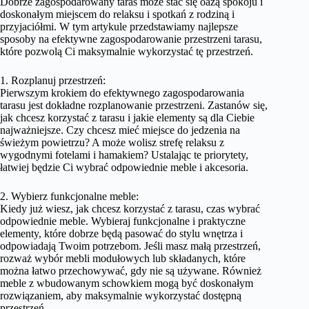
Dobrze zagospodarowany taras może stać się oazą spokoju i
doskonałym miejscem do relaksu i spotkań z rodziną i
przyjaciółmi. W tym artykule przedstawiamy najlepsze
sposoby na efektywne zagospodarowanie przestrzeni tarasu,
które pozwolą Ci maksymalnie wykorzystać tę przestrzeń.
1. Rozplanuj przestrzeń:
Pierwszym krokiem do efektywnego zagospodarowania
tarasu jest dokładne rozplanowanie przestrzeni. Zastanów się,
jak chcesz korzystać z tarasu i jakie elementy są dla Ciebie
najważniejsze. Czy chcesz mieć miejsce do jedzenia na
świeżym powietrzu? A może wolisz strefę relaksu z
wygodnymi fotelami i hamakiem? Ustalając te priorytety,
łatwiej będzie Ci wybrać odpowiednie meble i akcesoria.
2. Wybierz funkcjonalne meble:
Kiedy już wiesz, jak chcesz korzystać z tarasu, czas wybrać
odpowiednie meble. Wybieraj funkcjonalne i praktyczne
elementy, które dobrze będą pasować do stylu wnętrza i
odpowiadają Twoim potrzebom. Jeśli masz małą przestrzeń,
rozważ wybór mebli modułowych lub składanych, które
można łatwo przechowywać, gdy nie są używane. Również
meble z wbudowanym schowkiem mogą być doskonałym
rozwiązaniem, aby maksymalnie wykorzystać dostępną
przestrzeń.