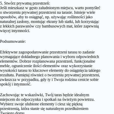
5. Stwórz prywatną przestrzeń:
Jeśli mieszkasz w gęsto zaludnionym miejscu, warto pomyśleć
o stworzeniu prywatnej przestrzeni na tarasie. Istnieje wiele
sposobów, aby to osiągnąć, np. używając roślinności jako
naturalnej zasłony, montując ekrany lub siatki, lub korzystając
z lekkich parawanów czy bambusowych mat, które zapewnią
więcej intymności.
Podsumowanie:
Efektywne zagospodarowanie przestrzeni tarasu to zadanie
wymagające dokładnego planowania i wyboru odpowiednich
elementów. Dobrze rozplanowana przestrzeń, funkcjonalne
meble, ograniczenie ilości elementów oraz wykorzystanie
wysokości tarasu to kluczowe elementy do osiągnięcia takiego
rezultatu. Pamiętaj również o tworzeniu prywatnej przestrzeni,
zwłaszcza w przypadku, gdy ty i Twoja rodzina cenicie sobie
spokój i intymność.
Zachowując te wskazówki, Twój taras będzie idealnym
miejscem do odpoczynku i spotkań na świeżym powietrzu.
Wybierz swoje ulubione elementy i ciesz się piękną
przestrzenią, która stanie się naturalnym przedłużeniem
Twojego domu.