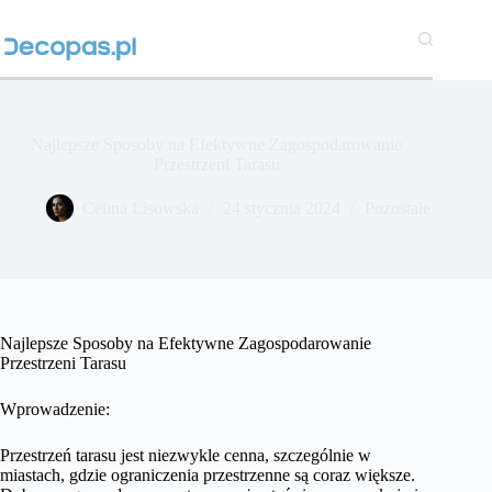
Przejdź
do
treści
Najlepsze Sposoby na Efektywne Zagospodarowanie
Przestrzeni Tarasu
Celina Lisowska
24 stycznia 2024
Pozostałe
Najlepsze Sposoby na Efektywne Zagospodarowanie
Przestrzeni Tarasu
Wprowadzenie:
Przestrzeń tarasu jest niezwykle cenna, szczególnie w
miastach, gdzie ograniczenia przestrzenne są coraz większe.