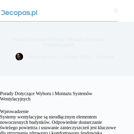
Przejdź
do
treści
Porady Dotyczące Wyboru i Montażu Systemów
Wentylacyjnych
Celina Lisowska
6 lutego 2024
Pozostałe
Porady Dotyczące Wyboru i Montażu Systemów
Wentylacyjnych
Wprowadzenie
Systemy wentylacyjne są nieodłącznym elementem
nowoczesnych budynków. Odpowiednie dostarczanie
świeżego powietrza i usuwanie zanieczyszczeń jest kluczowe
dla utrzymania zdrowego i komfortowego środowiska