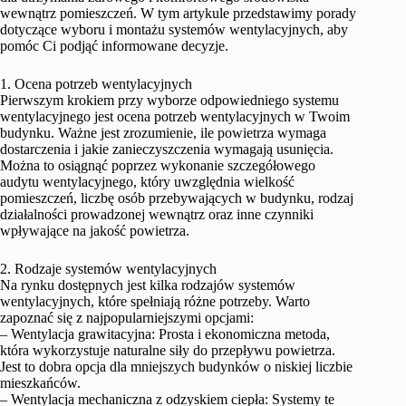
wewnątrz pomieszczeń. W tym artykule przedstawimy porady
dotyczące wyboru i montażu systemów wentylacyjnych, aby
pomóc Ci podjąć informowane decyzje.
1. Ocena potrzeb wentylacyjnych
Pierwszym krokiem przy wyborze odpowiedniego systemu
wentylacyjnego jest ocena potrzeb wentylacyjnych w Twoim
budynku. Ważne jest zrozumienie, ile powietrza wymaga
dostarczenia i jakie zanieczyszczenia wymagają usunięcia.
Można to osiągnąć poprzez wykonanie szczegółowego
audytu wentylacyjnego, który uwzględnia wielkość
pomieszczeń, liczbę osób przebywających w budynku, rodzaj
działalności prowadzonej wewnątrz oraz inne czynniki
wpływające na jakość powietrza.
2. Rodzaje systemów wentylacyjnych
Na rynku dostępnych jest kilka rodzajów systemów
wentylacyjnych, które spełniają różne potrzeby. Warto
zapoznać się z najpopularniejszymi opcjami:
– Wentylacja grawitacyjna: Prosta i ekonomiczna metoda,
która wykorzystuje naturalne siły do przepływu powietrza.
Jest to dobra opcja dla mniejszych budynków o niskiej liczbie
mieszkańców.
– Wentylacja mechaniczna z odzyskiem ciepła: Systemy te