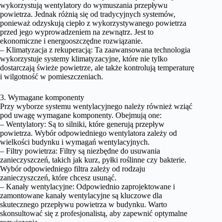
wykorzystują wentylatory do wymuszania przepływu
powietrza. Jednak różnią się od tradycyjnych systemów,
ponieważ odzyskują ciepło z wykorzystywanego powietrza
przed jego wyprowadzeniem na zewnątrz. Jest to
ekonomiczne i energooszczędne rozwiązanie.
– Klimatyzacja z rekuperacją: Ta zaawansowana technologia
wykorzystuje systemy klimatyzacyjne, które nie tylko
dostarczają świeże powietrze, ale także kontrolują temperaturę
i wilgotność w pomieszczeniach.
3. Wymagane komponenty
Przy wyborze systemu wentylacyjnego należy również wziąć
pod uwagę wymagane komponenty. Obejmują one:
– Wentylatory: Są to silniki, które generują przepływ
powietrza. Wybór odpowiedniego wentylatora zależy od
wielkości budynku i wymagań wentylacyjnych.
– Filtry powietrza: Filtry są niezbędne do usuwania
zanieczyszczeń, takich jak kurz, pyłki roślinne czy bakterie.
Wybór odpowiedniego filtra zależy od rodzaju
zanieczyszczeń, które chcesz usunąć.
– Kanały wentylacyjne: Odpowiednio zaprojektowane i
zamontowane kanały wentylacyjne są kluczowe dla
skutecznego przepływu powietrza w budynku. Warto
skonsultować się z profesjonalistą, aby zapewnić optymalne