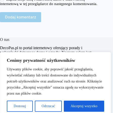
internetową w tej przeglądarce do następnego komentowania.
Dodaj komentarz
O nas
​DecoPas.pl to portal internetowy oferujący porady i
wskazówki dotyczące domu i ogrodu. Naszym celem jest
dostarczanie praktycznych informacji, które pomogą
Cenimy prywatność użytkowników
czytelnikom w aranżacji wnętrz, budowie i remontach, a także
w pielęgnacji ogrodu.
Używamy plików cookie, aby poprawić jakość przeglądania,
wyświetlać reklamy lub treści dostosowane do indywidualnych
potrzeb użytkowników oraz analizować ruch na stronie. Kliknięcie
przycisku „Akceptuj wszystkie” oznacza zgodę na wykorzystywanie
przez nas plików cookie.
O nas
Copyright © 2026 - ​
Polityka Prywatności
Dostosuj
Odrzucać
Akceptuj wszystko
DecoPas.pl
Regulamin