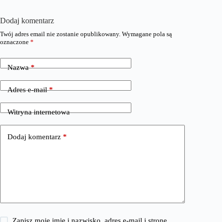
Dodaj komentarz
Twój adres email nie zostanie opublikowany.
Wymagane pola są
oznaczone
*
Nazwa
*
Adres e-mail
*
Witryna internetowa
Dodaj komentarz
*
Zapisz moje imię i nazwisko, adres e-mail i stronę