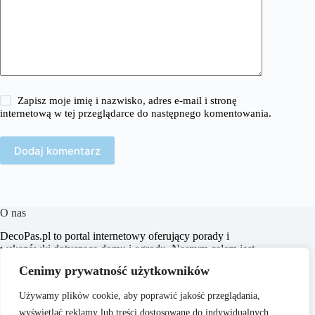
Zapisz moje imię i nazwisko, adres e-mail i stronę
internetową w tej przeglądarce do następnego komentowania.
Dodaj komentarz
O nas
​DecoPas.pl to portal internetowy oferujący porady i
wskazówki dotyczące domu i ogrodu. Naszym celem jest
dostarczanie praktycznych informacji, które pomogą
Cenimy prywatność użytkowników
czytelnikom w aranżacji wnętrz, budowie i remontach, a także
w pielęgnacji ogrodu.
Używamy plików cookie, aby poprawić jakość przeglądania,
wyświetlać reklamy lub treści dostosowane do indywidualnych