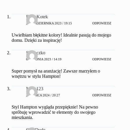
FajnyKotek
21 PAŹDZIERNIKA 2023 / 19:15
ODPOWIEDZ
Uwielbiam błękitne kolory! Idealnie pasują do mojego
domu. Dzięki za inspirację!
Słoneczko
6 GRUDNIA 2023 / 14:19
ODPOWIEDZ
Super pomysł na aranżację! Zawsze marzyłem o
wnętrzu w stylu Hampton!
Misia123
22 MARCA 2024 / 20:27
ODPOWIEDZ
Styl Hampton wygląda przepięknie! Na pewno
spróbuję wprowadzić te elementy do swojego
mieszkania.
CoolDude