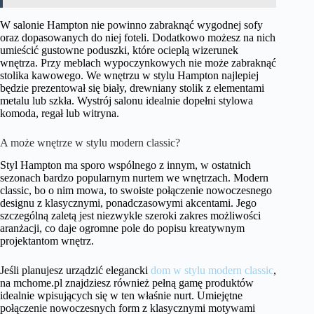
W salonie Hampton nie powinno zabraknąć wygodnej sofy
oraz dopasowanych do niej foteli. Dodatkowo możesz na nich
umieścić gustowne poduszki, które ocieplą wizerunek
wnętrza. Przy meblach wypoczynkowych nie może zabraknąć
stolika kawowego. We wnętrzu w stylu Hampton najlepiej
będzie prezentował się biały, drewniany stolik z elementami
metalu lub szkła. Wystrój salonu idealnie dopełni stylowa
komoda, regał lub witryna.
A może wnętrze w stylu modern classic?
Styl Hampton ma sporo wspólnego z innym, w ostatnich
sezonach bardzo popularnym nurtem we wnętrzach. Modern
classic, bo o nim mowa, to swoiste połączenie nowoczesnego
designu z klasycznymi, ponadczasowymi akcentami. Jego
szczególną zaletą jest niezwykle szeroki zakres możliwości
aranżacji, co daje ogromne pole do popisu kreatywnym
projektantom wnętrz.
Jeśli planujesz urządzić elegancki
dom w stylu modern classic
,
na mchome.pl znajdziesz również pełną gamę produktów
idealnie wpisujących się w ten właśnie nurt. Umiejętne
połączenie nowoczesnych form z klasycznymi motywami