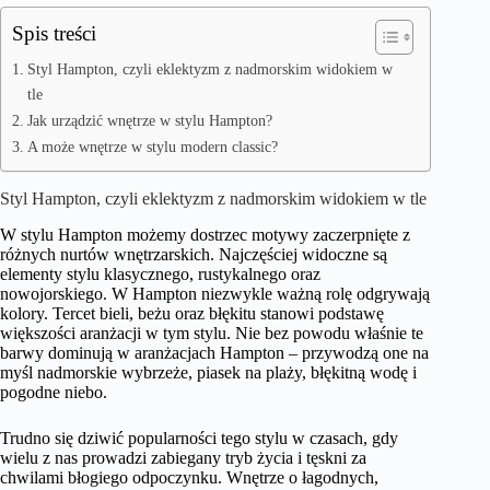
Spis treści
Styl Hampton, czyli eklektyzm z nadmorskim widokiem w
tle
Jak urządzić wnętrze w stylu Hampton?
A może wnętrze w stylu modern classic?
Styl Hampton, czyli eklektyzm z nadmorskim widokiem w tle
W stylu Hampton możemy dostrzec motywy zaczerpnięte z
różnych nurtów wnętrzarskich. Najczęściej widoczne są
elementy stylu klasycznego, rustykalnego oraz
nowojorskiego. W Hampton niezwykle ważną rolę odgrywają
kolory. Tercet bieli, beżu oraz błękitu stanowi podstawę
większości aranżacji w tym stylu. Nie bez powodu właśnie te
barwy dominują w aranżacjach Hampton – przywodzą one na
myśl nadmorskie wybrzeże, piasek na plaży, błękitną wodę i
pogodne niebo.
Trudno się dziwić popularności tego stylu w czasach, gdy
wielu z nas prowadzi zabiegany tryb życia i tęskni za
chwilami błogiego odpoczynku. Wnętrze o łagodnych,