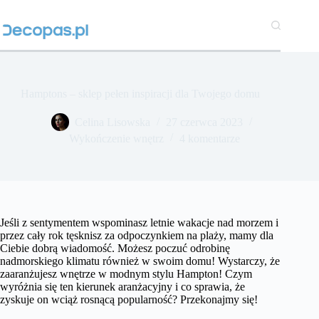
Przejdź
do
treści
Hamptons – sklep pełen inspiracji dla Twojego domu
Celina Lisowska
27 czerwca 2023
Wykończenie wnętrz
4 komentarze
Jeśli z sentymentem wspominasz letnie wakacje nad morzem i
przez cały rok tęsknisz za odpoczynkiem na plaży, mamy dla
Ciebie dobrą wiadomość. Możesz poczuć odrobinę
nadmorskiego klimatu również w swoim domu! Wystarczy, że
zaaranżujesz wnętrze w modnym stylu Hampton! Czym
wyróżnia się ten kierunek aranżacyjny i co sprawia, że
zyskuje on wciąż rosnącą popularność? Przekonajmy się!