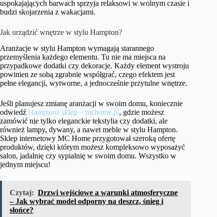
uspokajających barwach sprzyja relaksowi w wolnym czasie i
budzi skojarzenia z wakacjami.
Jak urządzić wnętrze w stylu Hampton?
Aranżacje w stylu Hampton wymagają starannego
przemyślenia każdego elementu. Tu nie ma miejsca na
przypadkowe dodatki czy dekoracje. Każdy element wystroju
powinien ze sobą zgrabnie współgrać, czego efektem jest
pełne elegancji, wytworne, a jednocześnie przytulne wnętrze.
Jeśli planujesz zmianę aranżacji w swoim domu, koniecznie
odwiedź
Hamptons sklep – mchome.pl
, gdzie możesz
zamówić nie tylko eleganckie tekstylia czy dodatki, ale
również lampy, dywany, a nawet meble w stylu Hampton.
Sklep internetowy MC Home przygotował szeroką ofertę
produktów, dzięki którym możesz kompleksowo wyposażyć
salon, jadalnię czy sypialnię w swoim domu. Wszystko w
jednym miejscu!
Czytaj:
Drzwi wejściowe a warunki atmosferyczne
– Jak wybrać model odporny na deszcz, śnieg i
słońce?