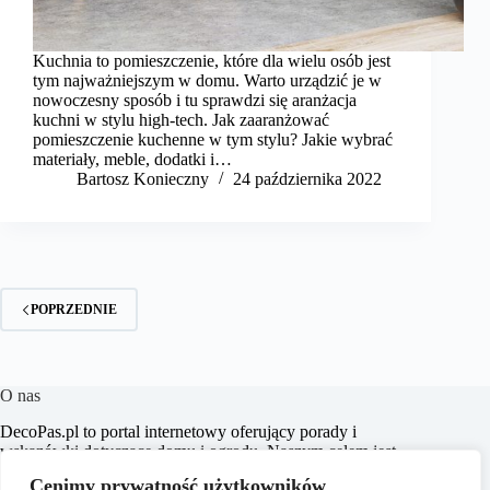
Kuchnia to pomieszczenie, które dla wielu osób jest
tym najważniejszym w domu. Warto urządzić je w
nowoczesny sposób i tu sprawdzi się aranżacja
kuchni w stylu high-tech. Jak zaaranżować
pomieszczenie kuchenne w tym stylu? Jakie wybrać
materiały, meble, dodatki i…
Bartosz Konieczny
24 października 2022
POPRZEDNIE
O nas
​DecoPas.pl to portal internetowy oferujący porady i
wskazówki dotyczące domu i ogrodu. Naszym celem jest
dostarczanie praktycznych informacji, które pomogą
Cenimy prywatność użytkowników